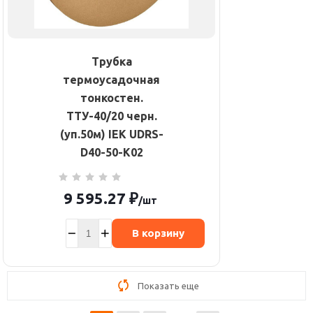
Трубка
термоусадочная
тонкостен.
ТТУ-40/20 черн.
(уп.50м) IEK UDRS-
D40-50-K02
9 595.27
₽
/шт
В корзину
Показать еще