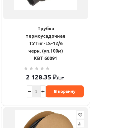
Трубка
термоусадочная
ТУТнг-LS-12/6
черн. (уп.100м)
КВТ 60091
2 128.35
₽
/шт
В корзину