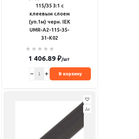
115/35 3:1 с
клеевым слоем
(уп.1м) черн. IEK
UMR-A2-115-35-
31-K02
1 406.89
₽
/шт
В корзину