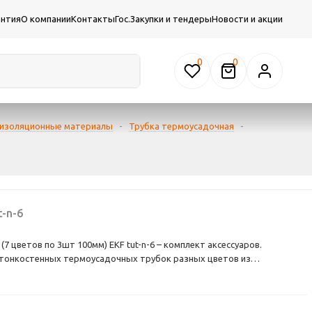
антия
О компании
Контакты
Гос.Закупки и тендеры
Новости и акции
0
 изоляционные материалы
-
Трубка термоусадочная
-
t-n-6
(7 цветов по 3шт 100мм) EKF tut-n-6 – комплект аксессуаров.
тонкостенных термоусадочных трубок разных цветов из
нтом усадки 2 : 1 (изменение диаметра 6/3 мм). Температура
радусов. Применяются в качестве изолирующих и уплотняющих