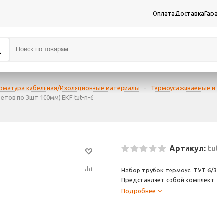
Оплата
Доставка
Гар
рматура кабельная/Изоляционные материалы
-
Термоусаживаемые и
етов по 3шт 100мм) EKF tut-n-6
Артикул:
tu
Набор трубок термоус. ТУТ 6/3 
Представляет собой комплект 
поливинилхлорида, с коэффицие
Подробнее
эксплуатация от -40 до +105 г
материалов.