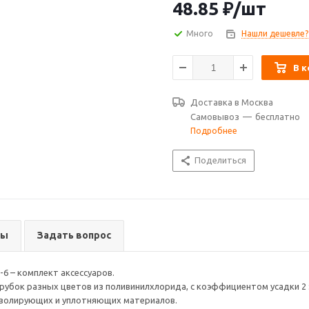
48.85
₽
/шт
Много
Нашли дешевле?
В к
Доставка в
Москва
Самовывоз
—
бесплатно
Подробнее
Поделиться
вы
Задать вопрос
-6 – комплект аксессуаров.
бок разных цветов из поливинилхлорида, с коэффициентом усадки 2 : 
 изолирующих и уплотняющих материалов.