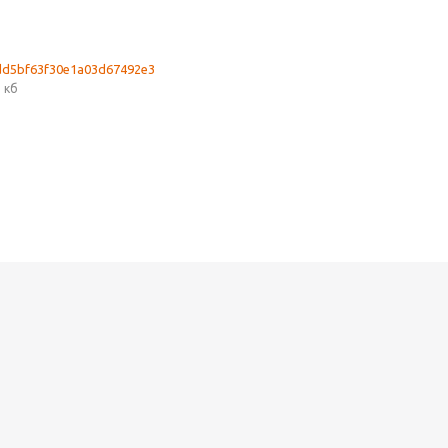
dd5bf63f30e1a03d67492e3
 кб