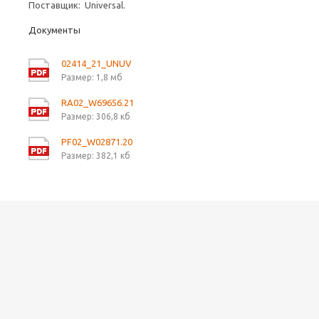
Поставщик: Universal.
Документы
02414_21_UNUV
Размер: 1,8 мб
RA02_W69656.21
Размер: 306,8 кб
PF02_W02871.20
Размер: 382,1 кб