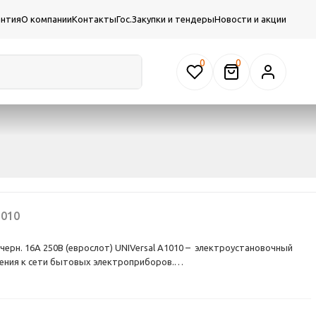
антия
О компании
Контакты
Гос.Закупки и тендеры
Новости и акции
0
010
. черн. 16А 250В (еврослот) UNIVersal А1010 – электроустановочный
чения к сети бытовых электроприборов.
борный.
ойчивой к оплавлению. Ударопрочный, устойчив к износу.