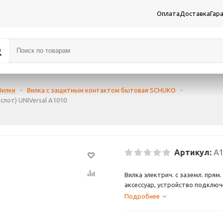
Оплата
Доставка
Гар
Вилки
-
Вилка с защитным контактом бытовая SCHUKO
-
слот) UNIVersal А1010
Артикул:
А1
Вилка электрич. с заземл. прям
аксессуар, устройство подклю
Тип "евро", с заземлением. Раз
Подробнее
Изготовлен из пластмассы, уст
Поставщик: Universal.