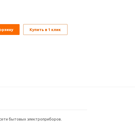
орзину
Купить в 1 клик
 к сети бытовых электроприборов.