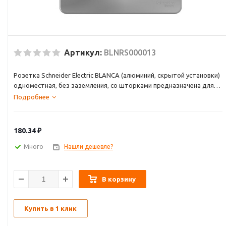
Артикул:
BLNRS000013
Розетка Schneider Electric BLANCA (алюминий, скрытой установки)
одноместная, без заземления, со шторками предназначена для
сетей до 250В, на ток до 16А. Шторки открываются только при
Подробнее
одновременном равномерном давлении в оба отверстия и
препятствуют проникновению посторонних предметов. Они
обеспечат дополнительную безопасность в помещении, где
180.34
₽
находятся дети.
Много
Нашли дешевле?
В корзину
Купить в 1 клик