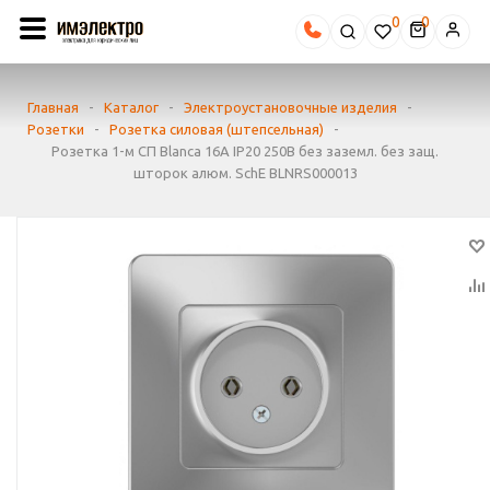
0
Главная
-
Каталог
-
Электроустановочные изделия
-
Розетки
-
Розетка силовая (штепсельная)
-
Розетка 1-м СП Blanca 16А IP20 250В без заземл. без защ.
шторок алюм. SchE BLNRS000013