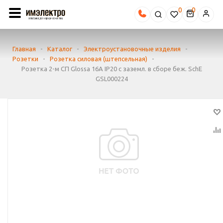
0
Главная
-
Каталог
-
Электроустановочные изделия
-
Розетки
-
Розетка силовая (штепсельная)
-
Розетка 2-м СП Glossa 16А IP20 с заземл. в сборе беж. SchE
GSL000224