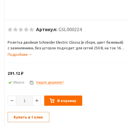
Артикул:
GSL000224
Розетка двойная Schneider Electric Glossa (в сборе, цвет бежевый)
с заземлением, без шторок подходит для сетей 250 В, на ток 16 А.
- Заземляющий контакт обеспечивает дополнительную защиту
Подробнее
от удара электрическим током. При наличии заземления
электрический потенциал уходит в землю, защищая человека.
- Выполнен из материала PС+ASA, стойкого к УФ-излучению и
291.12
₽
появлению царапин.
- Двойная розетка позволяет подключить два устройства в
Много
Нашли дешевле?
одном месте.
В корзину
Купить в 1 клик