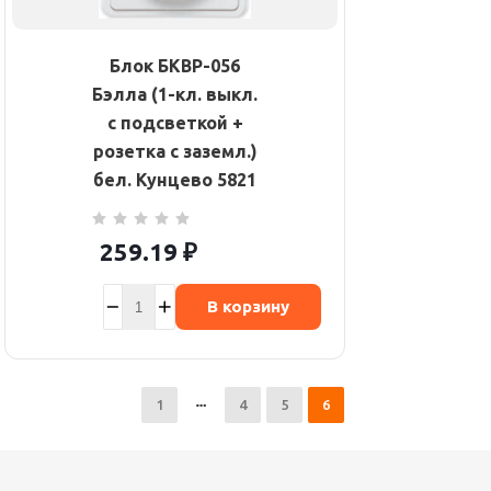
Блок БКВР-056
Бэлла (1-кл. выкл.
с подсветкой +
розетка с заземл.)
бел. Кунцево 5821
259.19
₽
В корзину
1
4
5
6