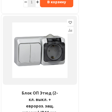
В корзину
Блок ОП Этюд (2-
кл. выкл. +
евророз. защ.