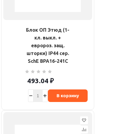
Блок ОП Этюд (1-
кл. выкл. +
евророз. защ.
шторки) IP44 сер.
SchE BPA16-241C
493.04
₽
В корзину