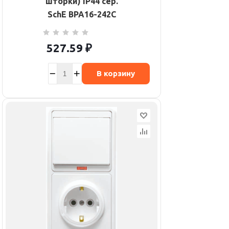
шторки) IP44 сер.
SchE BPA16-242C
527.59
₽
В корзину