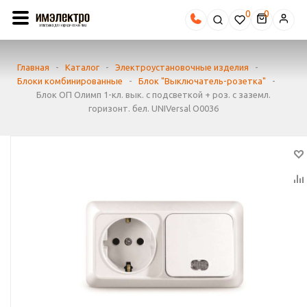
0
Главная
-
Каталог
-
Электроустановочные изделия
-
Блоки комбинированные
-
Блок "Выключатель-розетка"
-
Блок ОП Олимп 1-кл. вык. с подсветкой + роз. с заземл.
горизонт. бел. UNIVersal О0036