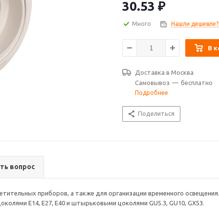
30.53
₽
Много
Нашли дешевле?
В к
Доставка в
Москва
Самовывоз
—
бесплатно
Подробнее
Поделиться
ть вопрос
тительных приборов, а также для организации временного освещения
колями E14, E27, E40 и штырьковыми цоколями GU5.3, GU10, GX53.