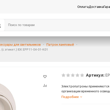
Оплата
Доставка
Гар
сессуары для светильников
-
Патрон ламповый
-
(с этикет.) IEK EPP11-04-01-K01
Артикул:
EP
Электропатроны применяются д
организации временного освещ
В ассортименте представлены п
Подробнее
штырьковыми цоколями GU5.3, 