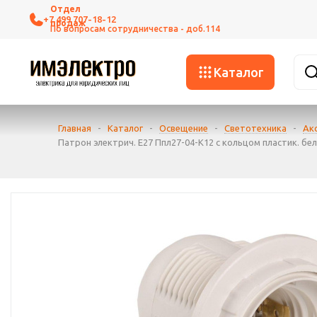
+7 499 707-18-12
Каталог
Главная
-
Каталог
-
Освещение
-
Светотехника
-
Ак
Патрон электрич. E27 Ппл27-04-К12 с кольцом пластик. бел. 