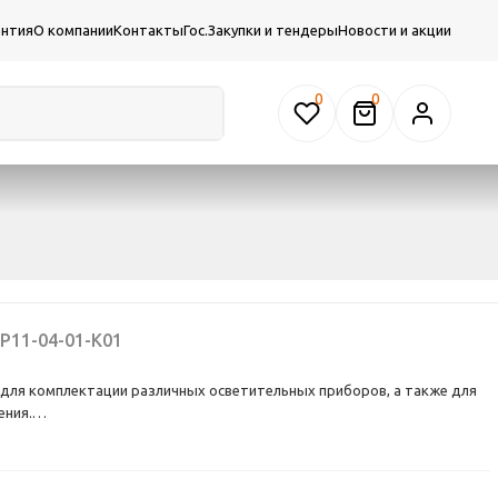
антия
О компании
Контакты
Гос.Закупки и тендеры
Новости и акции
0
P11-04-01-K01
ля комплектации различных осветительных приборов, а также для
ения.
атроны для ламп с резьбовыми цоколями E14, E27, E40 и
GU10, GX53.