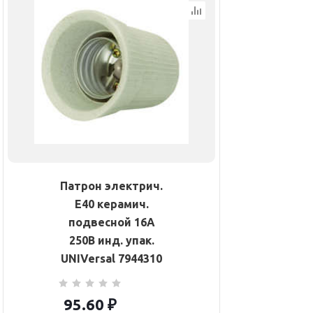
Патрон электрич.
E40 керамич.
подвесной 16А
250В инд. упак.
UNIVersal 7944310
95.60
₽