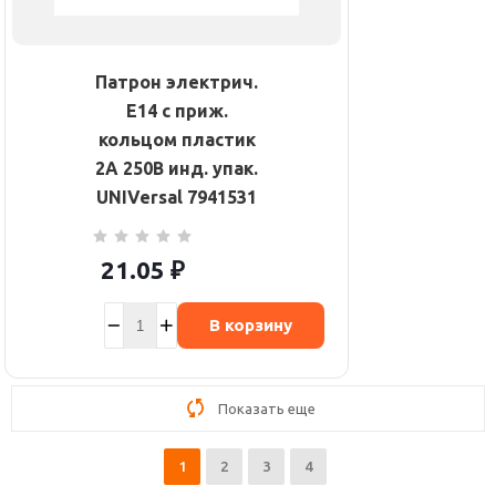
Патрон электрич.
E14 с приж.
кольцом пластик
2А 250В инд. упак.
UNIVersal 7941531
21.05
₽
В корзину
Показать еще
1
2
3
4