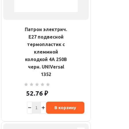
Патрон электрич.
E27 подвесной
термопластик с
клеммной
колодкой 4А 250В
черн. UNIVersal
1352
52.76
₽
В корзину