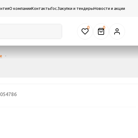
антия
О компании
Контакты
Гос.Закупки и тендеры
Новости и акции
0
ие
-
054786