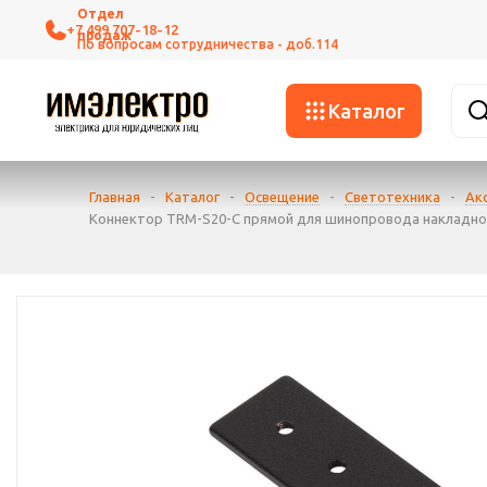
+7 499 707-18-12
Каталог
Главная
-
Каталог
-
Освещение
-
Светотехника
-
Ак
Коннектор TRM-S20-C прямой для шинопровода накладног