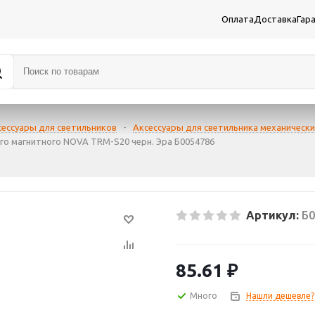
Оплата
Доставка
Гар
сессуары для светильников
-
Аксессуары для светильника механическ
о магнитного NOVA TRM-S20 черн. Эра Б0054786
Артикул:
Б0
85.61
₽
Много
Нашли дешевле?