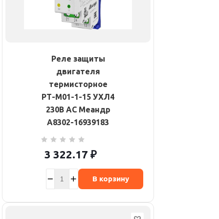
Реле защиты
двигателя
термисторное
РТ-М01-1-15 УХЛ4
230В AC Меандр
A8302-16939183
3 322.17
₽
В корзину