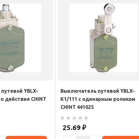
путевой YBLX-
Выключатель путевой YBLX-
го действия CHINT
K1/111 с одинарным роликом
CHINT 441025
25.69
₽