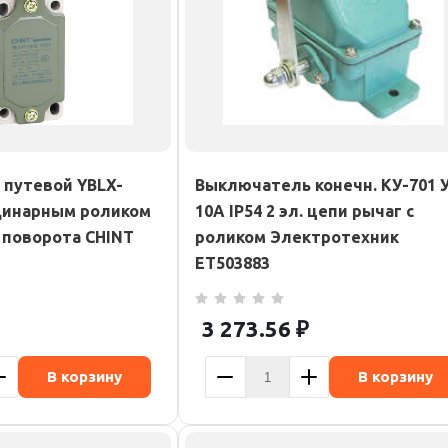
путевой YBLX-
Выключатель конечн. КУ-701 
одинарным роликом
10А IP54 2 эл. цепи рычаг с
л поворота CHINT
роликом Электротехник
ET503883
3 273.56
₽
В корзину
В корзину