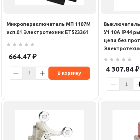
Микропереключатель МП 1107М
Выключатель 
исп.01 Электротехник ET523361
У1 10А IP44 ры
цепи без про
Электротехни
664.47
₽
4 307.84
₽
В корзину