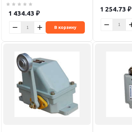
1 254.73
₽
1 434.43
₽
В корзину