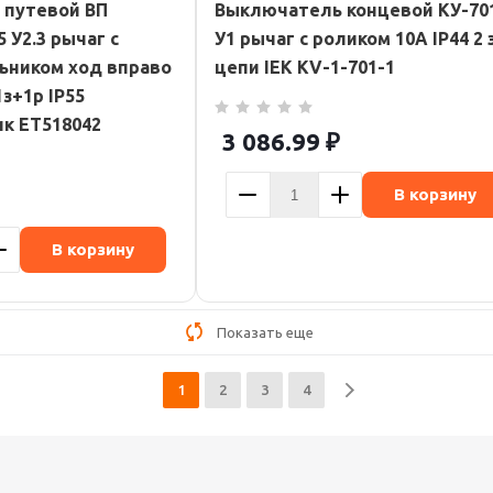
 путевой ВП
Выключатель концевой КУ-70
5 У2.3 рычаг с
У1 рычаг с роликом 10А IP44 2 
льником ход вправо
цепи IEK KV-1-701-1
з+1р IP55
к ET518042
3 086.99
₽
В корзину
В корзину
Показать еще
1
2
3
4