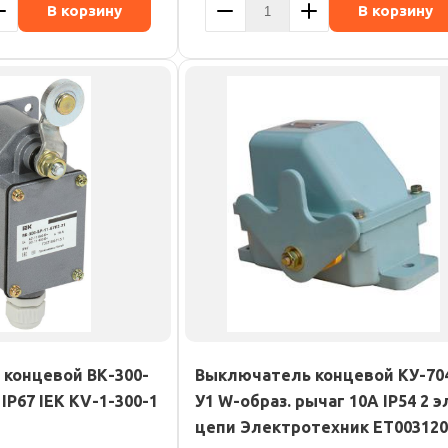
В корзину
В корзину
концевой ВК-300-
Выключатель концевой КУ-70
 IP67 IEK KV-1-300-1
У1 W-образ. рычаг 10А IP54 2 э
цепи Электротехник ET003120