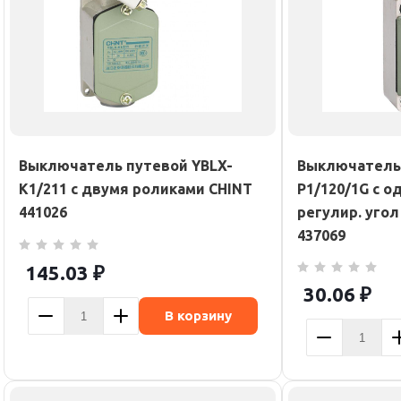
Выключатель путевой YBLX-
Выключатель 
K1/211 с двумя роликами CHINT
P1/120/1G с 
441026
регулир. уго
437069
145.03
₽
30.06
₽
В корзину