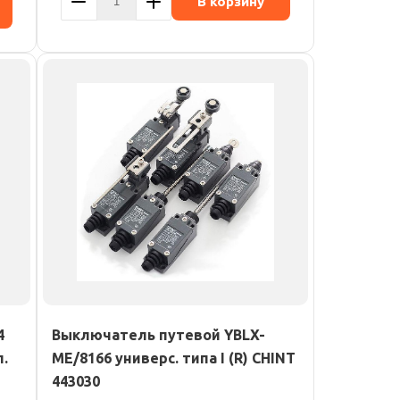
В корзину
4
Выключатель путевой YBLX-
л.
ME/8166 универс. типа I (R) CHINT
443030