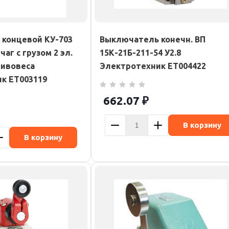
концевой КУ-703
Выключатель конечн. ВП
чаг с грузом 2 эл.
15К-21Б-211-54 У2.8
тивовеса
Электротехник ET004422
к ET003119
662.07
₽
В корзину
В корзину