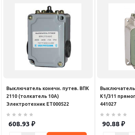
Выключатель конечн. путев. ВПК
Выключатель 
2110 (толкатель 10A)
K1/311 прямо
Электротехник ET000522
441027
608.93
₽
90.88
₽