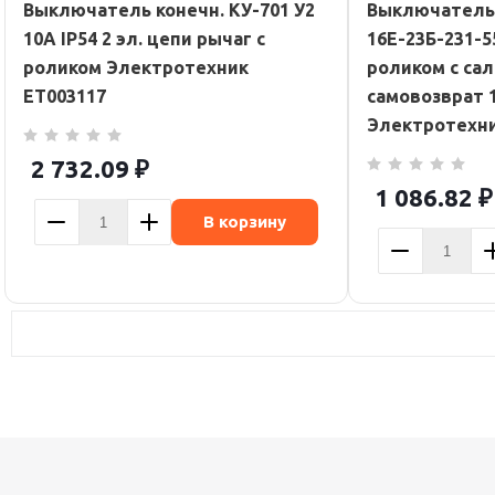
Выключатель конечн. КУ-701 У2
Выключатель
10А IP54 2 эл. цепи рычаг с
16Е-23Б-231-5
роликом Электротехник
роликом с са
ET003117
самовозврат 1
Электротехни
2 732.09
₽
1 086.82
₽
В корзину