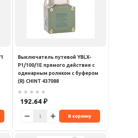
У1
Выключатель путевой YBLX-
P1/100/1E прямого действия с
одинарным роликом с буфером
(R) CHINT 437088
192.64
₽
В корзину