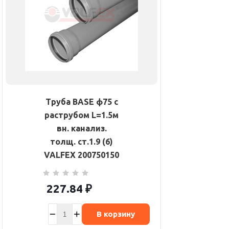
Труба BASE ф75 с
раструбом L=1.5м
вн. канализ.
толщ. ст.1.9 (6)
VALFEX 200750150
227.84
₽
В корзину