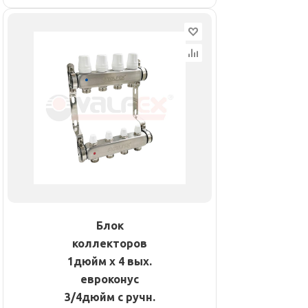
Блок
коллекторов
1дюйм х 4 вых.
евроконус
3/4дюйм с ручн.