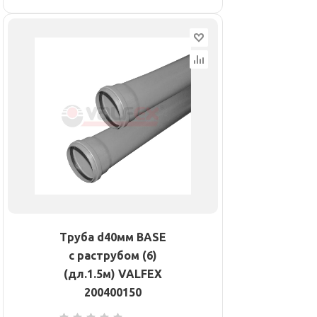
Труба d40мм BASE
с раструбом (6)
(дл.1.5м) VALFEX
200400150