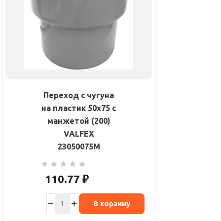
Переход с чугуна
на пластик 50х75 с
манжетой (200)
VALFEX
23050075М
110.77
₽
В корзину