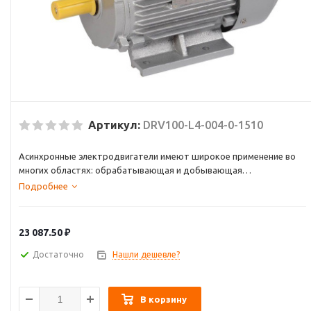
Артикул:
DRV100-L4-004-0-1510
Асинхронные электродвигатели имеют широкое применение во
многих областях: обрабатывающая и добывающая
промышленность, строительство и ЖКХ, энергетика и транспорт.
Подробнее
Электродвигатели незаменимы при использовании в
вентиляторах, насосах, транспортёрах, обрабатывающих
станках, смесителях, механизмах перемещения, затворах и
23 087.50
₽
задвижках, компрессорах и др.
Достаточно
Нашли дешевле?
В корзину