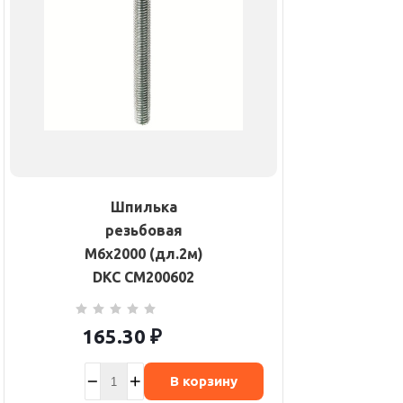
Шпилька
резьбовая
М6х2000 (дл.2м)
DKC CM200602
165.30
₽
В корзину