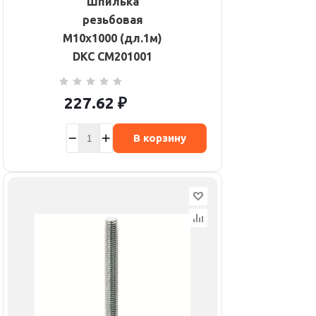
Шпилька
резьбовая
М10х1000 (дл.1м)
DKC CM201001
227.62
₽
В корзину