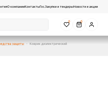
антия
О компании
Контакты
Гос.Закупки и тендеры
Новости и акции
0
редства защиты
-
Коврик диэлектрический