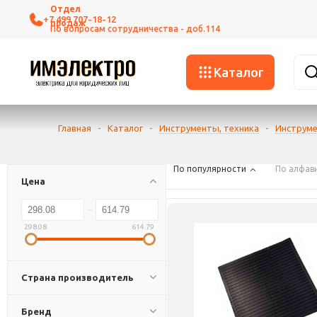
+7 499 707-18-12
Каталог
Главная
-
Каталог
-
Инструменты, техника
-
Инструме
По популярности
По алфав
Цена
298.08
614.79
Страна производитель
Бренд