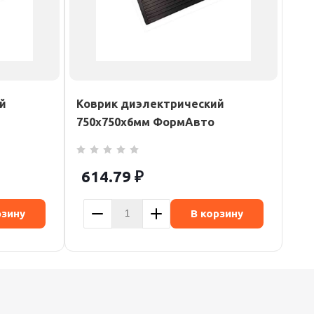
й
Коврик диэлектрический
750х750х6мм ФормАвто
614.79
₽
рзину
В корзину