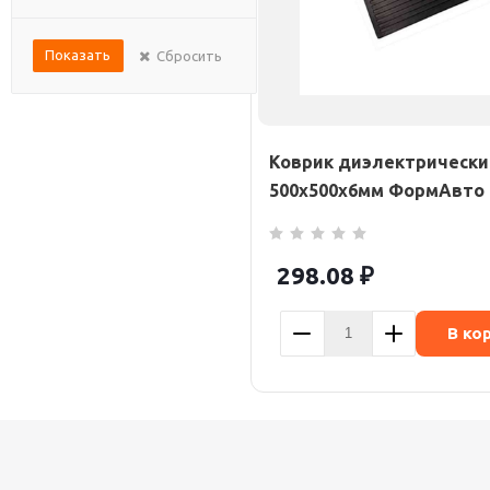
Показать
Сбросить
Коврик диэлектрически
500х500х6мм ФормАвто
298.08
₽
В ко