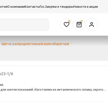
антия
О компании
Контакты
Гос.Закупки и тендеры
Новости и акции
0
Щиток распределительный малогабаритный
-
23-1/6
ия.
для снятия показаний. Изготовлен из металлического сплава, серого
5 мм. Защищен от проникновения пыли и вертикальных капель (IP31).
лей.