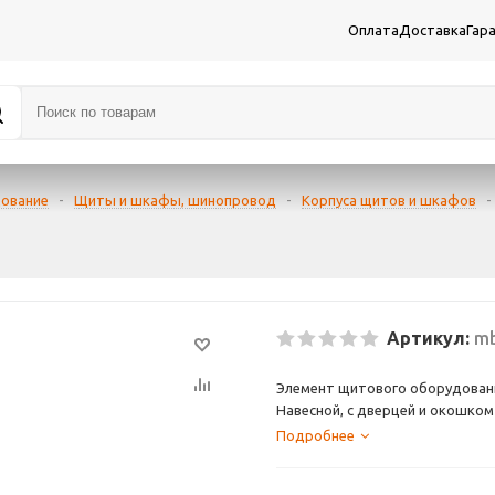
Оплата
Доставка
Гар
дование
-
Щиты и шкафы, шинопровод
-
Корпуса щитов и шкафов
-
Артикул:
mb
Элемент щитового оборудован
Навесной, с дверцей и окошком 
цвета. Размеры: 300 х 150 х 13
Подробнее
Возможно подключение 6 моду