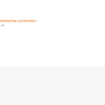
dd5bf63f30e1a03d67492e3
 кб