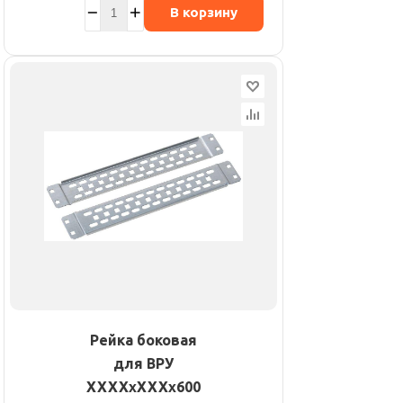
В корзину
Рейка боковая
для ВРУ
ХХХХхХХХх600