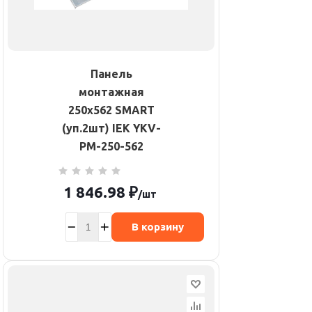
Панель
монтажная
250х562 SMART
(уп.2шт) IEK YKV-
PM-250-562
1 846.98
₽
/шт
В корзину