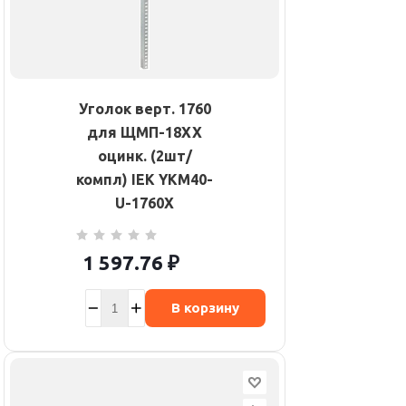
Уголок верт. 1760
для ЩМП-18XX
оцинк. (2шт/
компл) IEK YKM40-
U-1760X
1 597.76
₽
В корзину