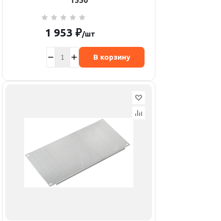
1550
1 953
₽
/шт
В корзину