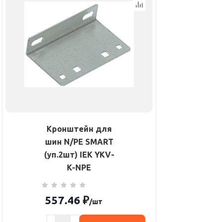
Кронштейн для
шин N/PE SMART
(уп.2шт) IEK YKV-
K-NPE
557.46
₽
/шт