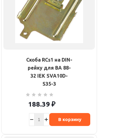
Скоба RCs1 на DIN-
рейку для ВА 88-
32 IEK SVA10D-
S35-3
188.39
₽
В корзину