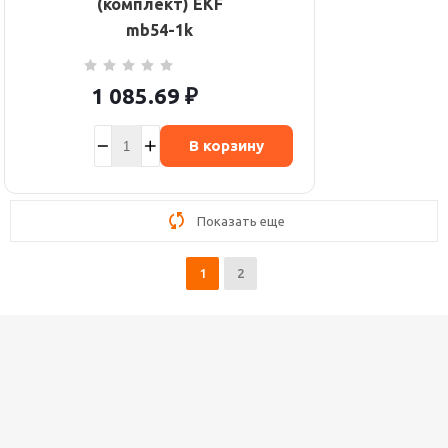
(комплект) EKF
mb54-1k
1 085.69
₽
В корзину
Показать еще
1
2