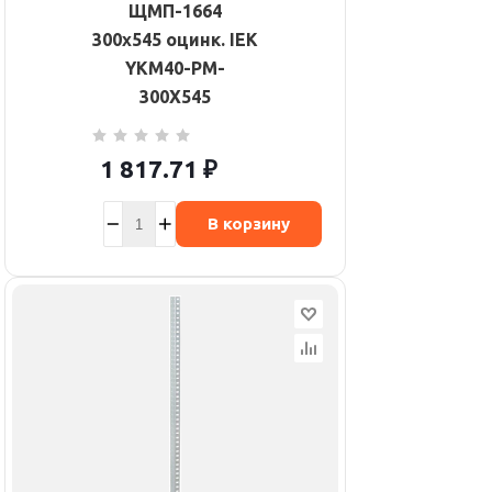
ЩМП-1664
300х545 оцинк. IEK
YKM40-PM-
300X545
1 817.71
₽
В корзину