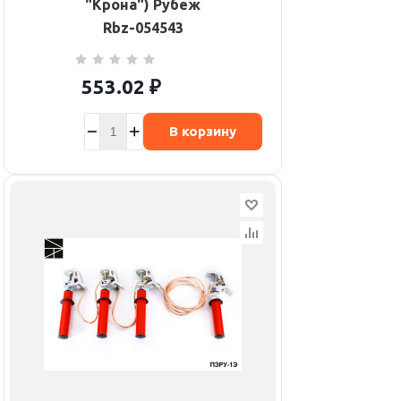
"Крона") Рубеж
Rbz-054543
553.02
₽
В корзину