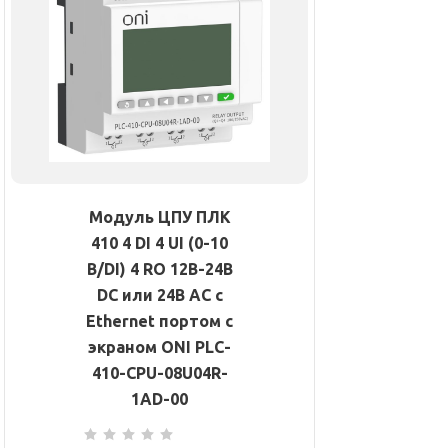
Модуль ЦПУ ПЛК
410 4 DI 4 UI (0-10
В/DI) 4 RO 12В-24В
DC или 24В AC с
Ethernet портом с
экраном ONI PLC-
410-CPU-08U04R-
1AD-00