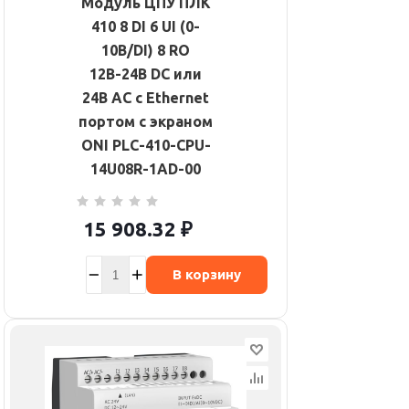
Модуль ЦПУ ПЛК
410 8 DI 6 UI (0-
10В/DI) 8 RO
12В-24В DC или
24В AC с Ethernet
портом с экраном
ONI PLC-410-CPU-
14U08R-1AD-00
15 908.32
₽
В корзину