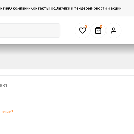
антия
О компании
Контакты
Гос.Закупки и тендеры
Новости и акции
0
831
ешевле?