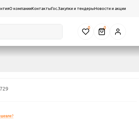
антия
О компании
Контакты
Гос.Закупки и тендеры
Новости и акции
0
729
ешевле?