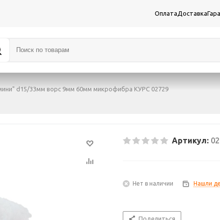
Оплата
Доставка
Гар
мини" d15/33мм ворс 9мм 60мм микрофибра КУРС 02729
Артикул:
02
Нет в наличии
Нашли д
Поделиться