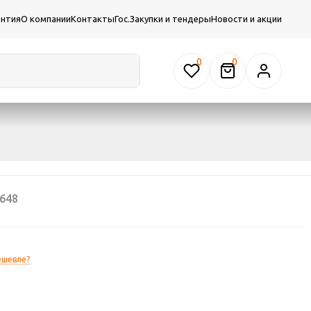
антия
О компании
Контакты
Гос.Закупки и тендеры
Новости и акции
0
648
ешевле?