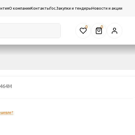
антия
О компании
Контакты
Гос.Закупки и тендеры
Новости и акции
0
0464М
ешевле?