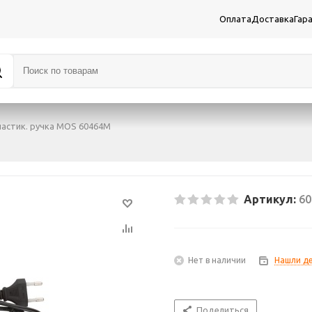
Оплата
Доставка
Гар
ластик. ручка MOS 60464М
Артикул:
6
Нет в наличии
Нашли д
Поделиться