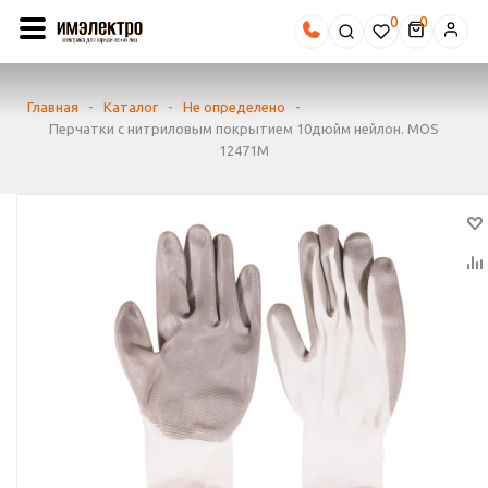
0
Главная
-
Каталог
-
Не определено
-
Перчатки с нитриловым покрытием 10дюйм нейлон. MOS
12471М