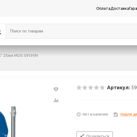
Оплата
Доставка
Гар
G" 25мм MOS 59191М
Артикул:
5
Нет в наличии
Нашли д
Поделиться