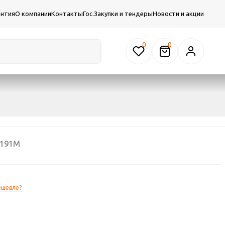
антия
О компании
Контакты
Гос.Закупки и тендеры
Новости и акции
0
9191М
ешевле?