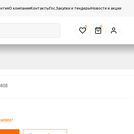
антия
О компании
Контакты
Гос.Закупки и тендеры
Новости и акции
0
408
ешевле?