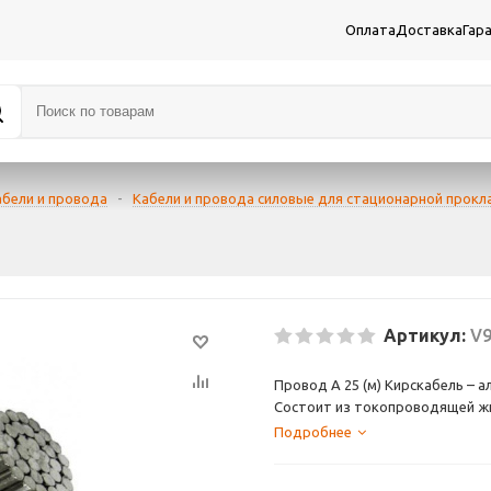
Оплата
Доставка
Гар
абели и провода
-
Кабели и провода силовые для стационарной прокл
Артикул:
V9
Провод А 25 (м) Кирскабель – 
Состоит из токопроводящей жилы
изоляции. Применяется при пр
Подробнее
холодного климатического пояс
Поставщик: Кирскабель.