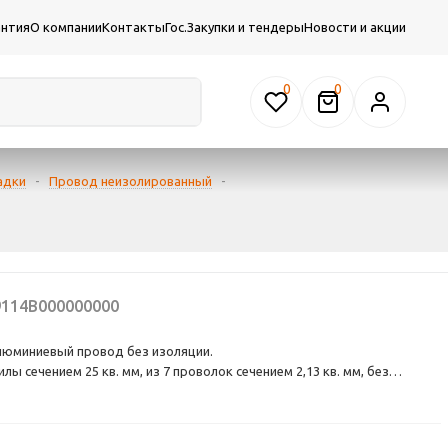
антия
О компании
Контакты
Гос.Закупки и тендеры
Новости и акции
0
адки
-
Провод неизолированный
-
114В000000000
алюминиевый провод без изоляции.
 сечением 25 кв. мм, из 7 проволок сечением 2,13 кв. мм, без
окладке воздушных электросетей. Рекомендован для умеренного и
а. Максимальная температура нагрева провода не более 90С.