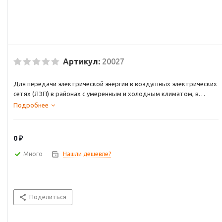
Артикул:
20027
Для передачи электрической энергии в воздушных электрических
сетях (ЛЭП) в районах с умеренным и холодным климатом, в
атмосфере с содержанием сернистого газа не более 150 мг/м3 х
Подробнее
сут и хлоридов менее 0,3 мг/м3 х сут
0 ₽
Много
Нашли дешевле?
Поделиться