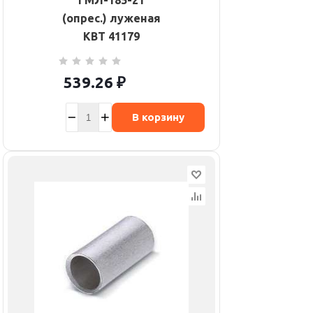
ГМЛ-185-21
(опрес.) луженая
КВТ 41179
539.26
₽
В корзину