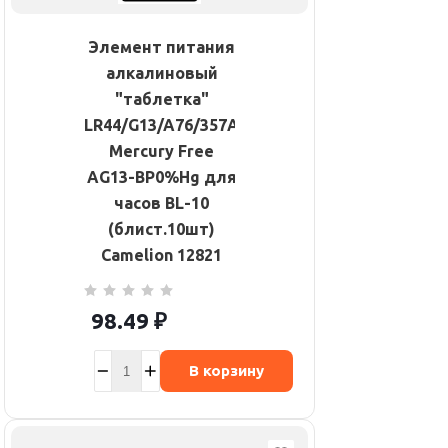
Элемент питания
алкалиновый
"таблетка"
LR44/G13/A76/357A
Mercury Free
AG13-BP0%Hg для
часов BL-10
(блист.10шт)
Camelion 12821
98.49
₽
В корзину