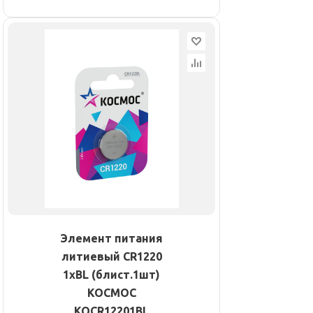
Элемент питания
литиевый CR1220
1хBL (блист.1шт)
КОСМОС
KOCR12201BL