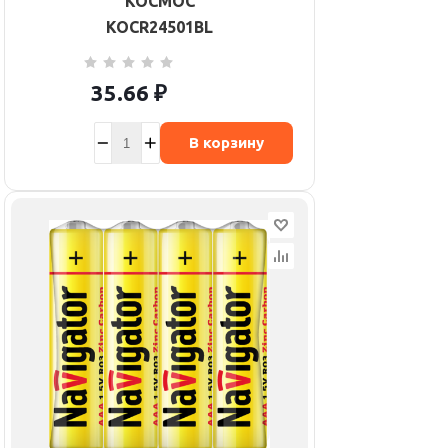
КОСМОС
KOCR24501BL
35.66
₽
В корзину