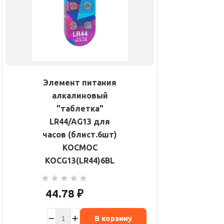
Элемент питания
алкалиновый
"таблетка"
LR44/AG13 для
часов (блист.6шт)
КОСМОС
KOCG13(LR44)6BL
44.78
₽
В корзину