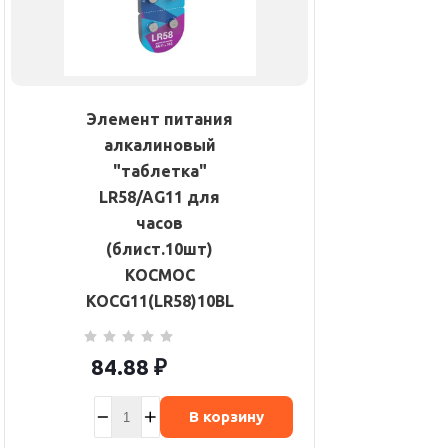
Элемент питания
алкалиновый
"таблетка"
LR58/AG11 для
часов
(блист.10шт)
КОСМОС
KOCG11(LR58)10BL
84.88
₽
В корзину