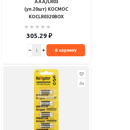
AAA/LR03
(уп.20шт) КОСМОС
KOCLR0320BOX
305.29
₽
В корзину