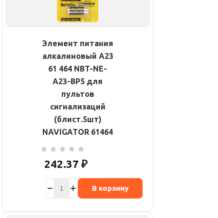
Элемент питания
алкалиновый A23
61 464 NBT-NE-
A23-BP5 для
пультов
сигнализаций
(блист.5шт)
NAVIGATOR 61464
242.37
₽
В корзину