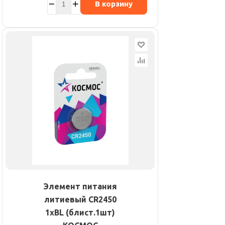
В корзину
Элемент питания
литиевый CR2450
1хBL (блист.1шт)