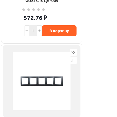
GUSI С10Д6-003
572.76
₽
В корзину