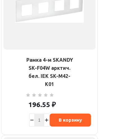
Рамка 4-м SKANDY
SK-F04W арктич.
бел. IEK SK-M42-
K01
196.55
₽
В корзину