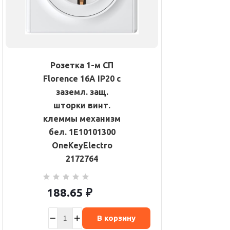
Розетка 1-м СП
Florence 16А IP20 с
заземл. защ.
шторки винт.
клеммы механизм
бел. 1E10101300
OneKeyElectro
2172764
188.65
₽
В корзину