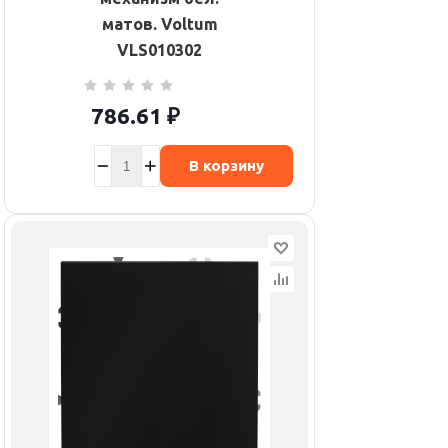
матов. Voltum
VLS010302
786.61
₽
В корзину