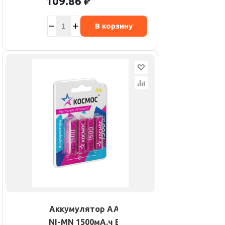
109.86
₽
В корзину
Аккумулятор AA/R6
NI-MN 1500мА.ч BP-4