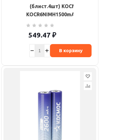
(блист.4шт) КОСМОС
KOCR6NIMH1500mAh4BL
549.47
₽
В корзину