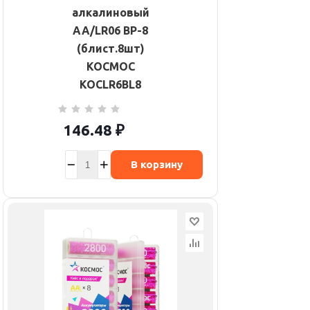
алкалиновый
AA/LR06 BP-8
(блист.8шт)
КОСМОС
KOCLR6BL8
146.48
₽
В корзину