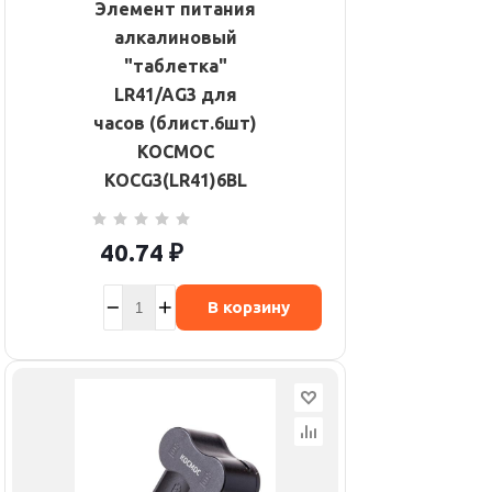
Элемент питания
алкалиновый
"таблетка"
LR41/AG3 для
часов (блист.6шт)
КОСМОС
KOCG3(LR41)6BL
40.74
₽
В корзину