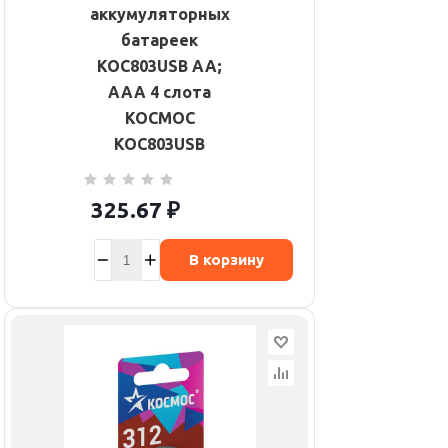
аккумуляторных
батареек
KOC803USB AA;
AAA 4 слота
КОСМОС
KOC803USB
325.67
₽
В корзину