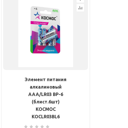
Элемент питания
алкалиновый
AAA/LR03 BP-6
(блист.6шт)
КОСМОС
KOCLR03BL6