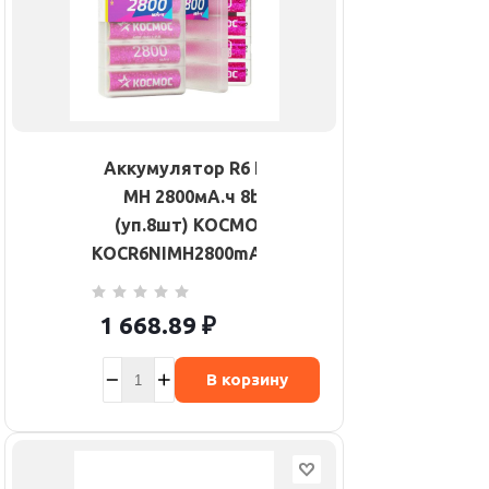
Аккумулятор R6 NI-
MH 2800мА.ч 8b
(уп.8шт) КОСМОС
KOCR6NIMH2800mAh8B
1 668.89
₽
В корзину