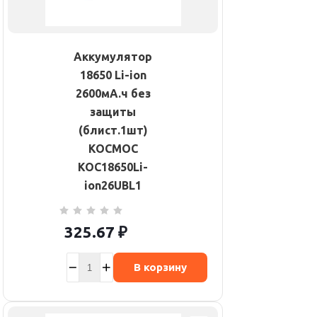
Аккумулятор
18650 Li-ion
2600мА.ч без
защиты
(блист.1шт)
КОСМОС
KOC18650Li-
ion26UBL1
325.67
₽
В корзину