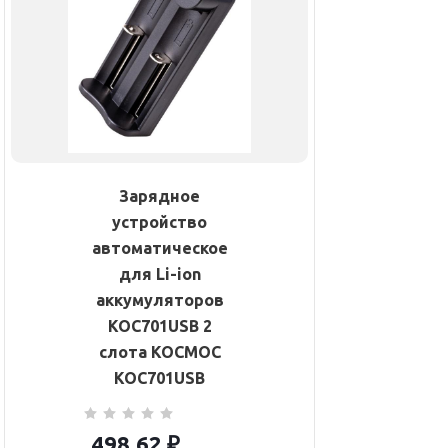
Зарядное
устройство
автоматическое
для Li-ion
аккумуляторов
KOC701USB 2
слота КОСМОС
KOC701USB
498.62
₽