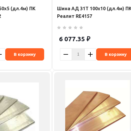
0х5 (дл.4м) ПК
Шина АД 31Т 100х10 (дл.4м) П
2
Реалит RE4157
6 077.35
₽
В корзину
В корзину