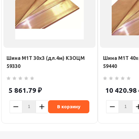
Шина М1Т 30х3 (дл.4м) КЗОЦМ
Шина М1Т 40х
59330
59440
5 861.79
₽
10 420.98
В корзину