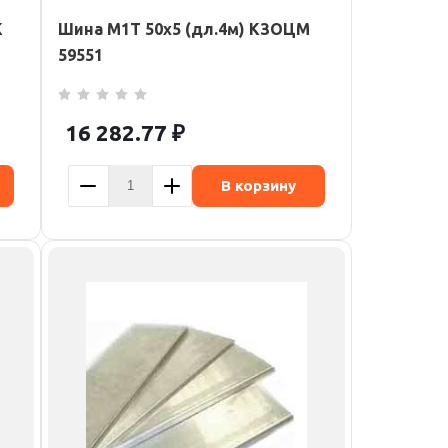
К
Шина М1Т 50х5 (дл.4м) КЗОЦМ
59551
16 282.77
₽
В корзину