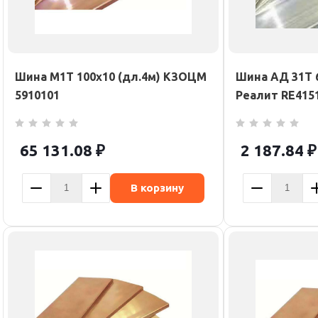
Шина М1Т 100х10 (дл.4м) КЗОЦМ
Шина АД 31Т 6
5910101
Реалит RE415
65 131.08
₽
2 187.84
₽
В корзину