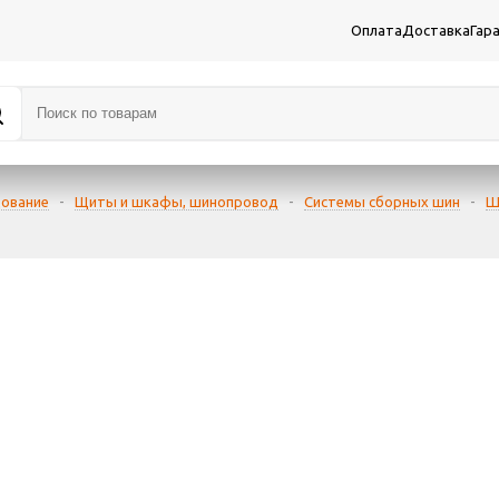
Оплата
Доставка
Гар
дование
-
Щиты и шкафы, шинопровод
-
Системы сборных шин
-
Ш