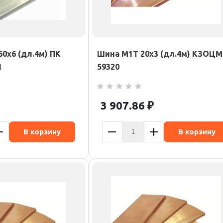
0х6 (дл.4м) ПК
Шина М1Т 20х3 (дл.4м) КЗОЦМ
1
59320
3 907.86
₽
В корзину
В корзину