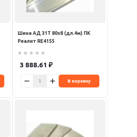
Шина АД 31Т 80х8 (дл.4м) ПК
Реалит RE4155
3 888.61
₽
В корзину