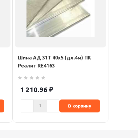
Шина АД 31Т 40х5 (дл.4м) ПК
Реалит RE4163
1 210.96
₽
В корзину