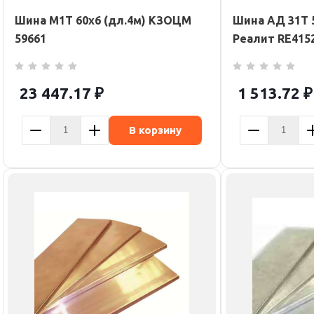
Шина М1Т 60х6 (дл.4м) КЗОЦМ
Шина АД 31Т 5
59661
Реалит RE415
23 447.17
₽
1 513.72
₽
В корзину