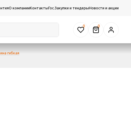
антия
О компании
Контакты
Гос.Закупки и тендеры
Новости и акции
0
ина гибкая