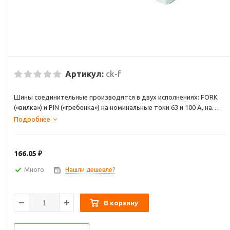
Артикул:
ck-f
Шины соединительные производятся в двух исполнениях: FORK
(«вилка») и PIN («гребенка») на номинальные токи 63 и 100 А, на
одно-, двух-,трех- и четырехфазную нагрузку. Шины
Подробнее
соединительные представляют собой пластины, выполненные из
меди (шины на 100 А – из луженой меди), закрепленные в корпусе
из диэлектрического материала, не поддерживающего горение, и
166.05
₽
выпускаются стандартной длиной 1 метр.
Много
Нашли дешевле?
В корзину