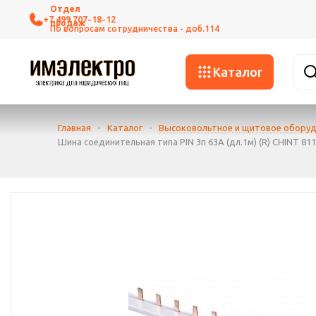
+7 499 707-18-12
Каталог
Главная
-
Каталог
-
Высоковольтное и щитовое обору
Шина соединительная типа PIN 3п 63А (дл.1м) (R) CHINT 81