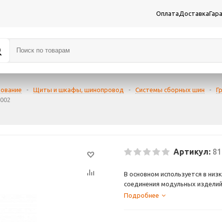
Оплата
Доставка
Гар
дование
-
Щиты и шкафы, шинопровод
-
Системы сборных шин
-
Г
1002
Артикул:
81
В основном используется в ни
соединения модульных изделий
Подробнее