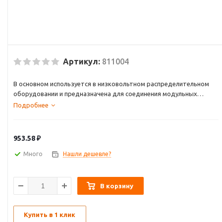
Артикул:
811004
В основном используется в низковольтном распределительном
оборудовании и предназначена для соединения модульных
изделий.
Подробнее
953.58
₽
Много
Нашли дешевле?
В корзину
Купить в 1 клик