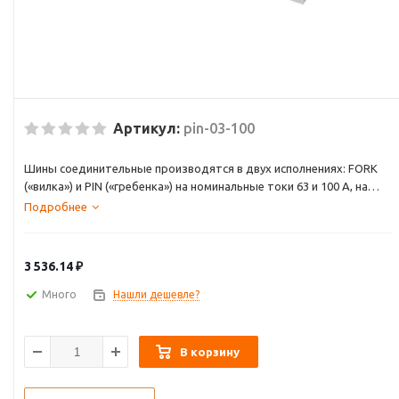
Артикул:
pin-03-100
Шины соединительные производятся в двух исполнениях: FORK
(«вилка») и PIN («гребенка») на номинальные токи 63 и 100 А, на
одно-, двух-,трех- и четырехфазную нагрузку. Шины
Подробнее
соединительные представляют собой пластины, выполненные из
меди (шины на 100 А – из луженой меди), закрепленные в корпусе
из диэлектрического материала, не поддерживающего горение, и
3 536.14
₽
выпускаются стандартной длиной 1 метр.
Много
Нашли дешевле?
В корзину