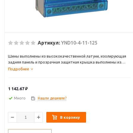
Артикул:
YND10-4-11-125
Шины выполнены из высококачественной латуни, изолирующая
задняя панель и прозрачная защитная крышка выполнены из
самозатухающего пластика.
Подробнее
Применяются при комплектации щитового оборудования для
подсоединения нулевого провода (нулевая рабочая шина),
провода заземления и фазных проводников.
1 142.67
₽
Способы установки:
Много
Нашли дешевле?
- на монтажную DIN-рейку 35 мм;
- на панель щита двумя винтами.
В корзину
Каждая шина отдельно изолирована.
Кросс-модули изготавливаются с двумя или четырьмя шинами,