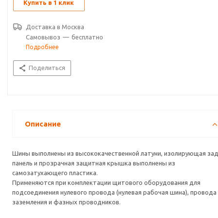
рассчитанными на токи до 100 А и 125 А.
Купить в 1 клик
Доставка в
Москва
Самовывоз
—
бесплатно
Подробнее
Поделиться
Описание
Шины выполнены из высококачественной латуни, изолирующая за
панель и прозрачная защитная крышка выполнены из
самозатухающего пластика.
Применяются при комплектации щитового оборудования для
подсоединения нулевого провода (нулевая рабочая шина), провода
заземления и фазных проводников.