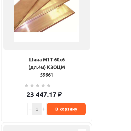
Шина М1Т 60х6
(дл.4м) КЗОЦМ
59661
23 447.17
₽
В корзину