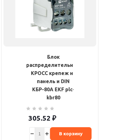
Блок
распределительный
КРОСС крепеж на
панель и DIN
КБР-80А EKF plc-
kbr80
305.52
₽
В корзину