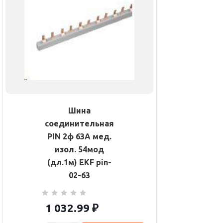
Шина
соединительная
PIN 2ф 63А мед.
изол. 54мод
(дл.1м) EKF pin-
02-63
1 032.99
₽