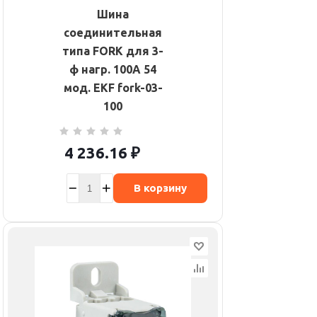
Шина
соединительная
типа FORK для 3-
ф нагр. 100А 54
мод. EKF fork-03-
100
4 236.16
₽
В корзину