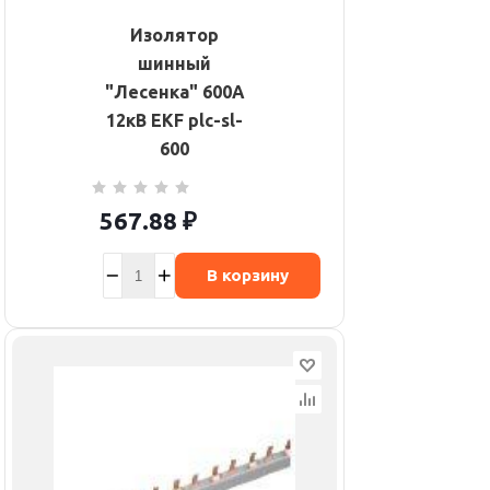
Изолятор
шинный
"Лесенка" 600А
12кВ EKF plc-sl-
600
567.88
₽
В корзину