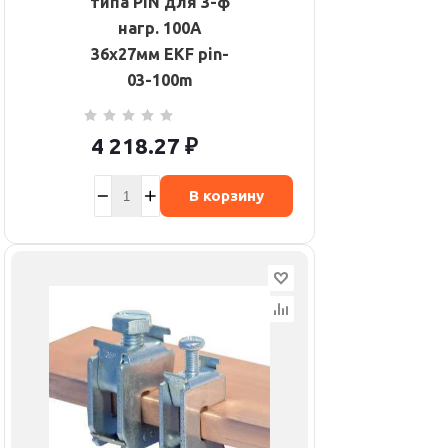
типа PIN для 3-ф
нагр. 100А
36х27мм EKF pin-
03-100m
4 218.27
₽
В корзину