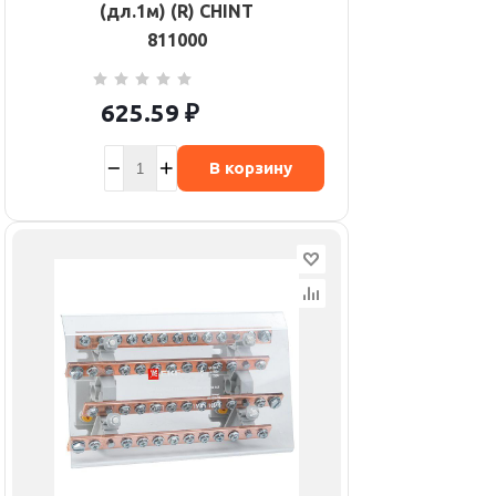
(дл.1м) (R) CHINT
811000
625.59
₽
В корзину