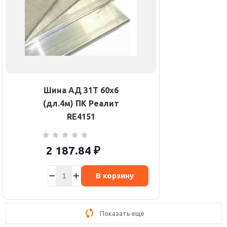
Шина АД 31Т 60х6
(дл.4м) ПК Реалит
RE4151
2 187.84
₽
В корзину
Показать еще