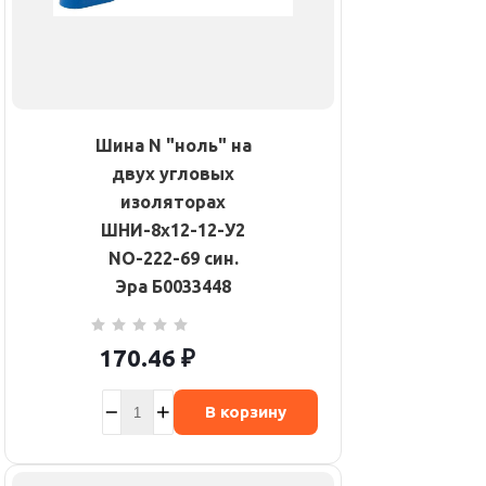
Шина N "ноль" на
двух угловых
изоляторах
ШНИ-8х12-12-У2
NO-222-69 син.
Эра Б0033448
170.46
₽
В корзину