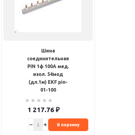
Шина
соединительная
PIN 1ф 100А мед.
изол. 54мод
(дл.1м) EKF pin-
01-100
1 217.76
₽
В корзину