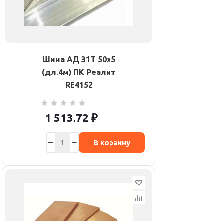
Шина АД 31Т 50х5
(дл.4м) ПК Реалит
RE4152
1 513.72
₽
В корзину