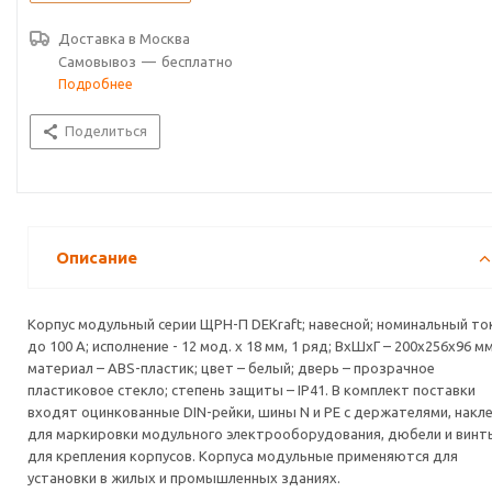
Доставка в
Москва
Самовывоз
—
бесплатно
Подробнее
Поделиться
Описание
Корпус модульный серии ЩРН-П DEKraft; навесной; номинальный ток
до 100 А; исполнение - 12 мод. х 18 мм, 1 ряд; ВхШхГ – 200х256х96 мм
материал – ABS-пластик; цвет – белый; дверь – прозрачное
пластиковое стекло; степень защиты – IP41. В комплект поставки
входят оцинкованные DIN-рейки, шины N и PE с держателями, накл
для маркировки модульного электрооборудования, дюбели и винт
для крепления корпусов. Корпуса модульные применяются для
установки в жилых и промышленных зданиях.