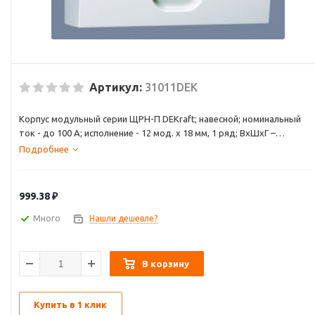
Артикул:
31011DEK
Корпус модульный серии ЩРН-П DEKraft; навесной; номинальный
ток - до 100 А; исполнение - 12 мод. х 18 мм, 1 ряд; ВхШхГ –
200х256х96 мм; материал – ABS-пластик; цвет – белый; дверь –
Подробнее
прозрачное пластиковое стекло; степень защиты – IP41. В
комплект поставки входят оцинкованные DIN-рейки, шины N и PE
с держателями, наклейки для маркировки модульного
999.38
₽
электрооборудования, дюбели и винты для крепления корпусов.
Корпуса модульные применяются для установки в жилых и
Много
Нашли дешевле?
промышленных зданиях.
В корзину
Купить в 1 клик