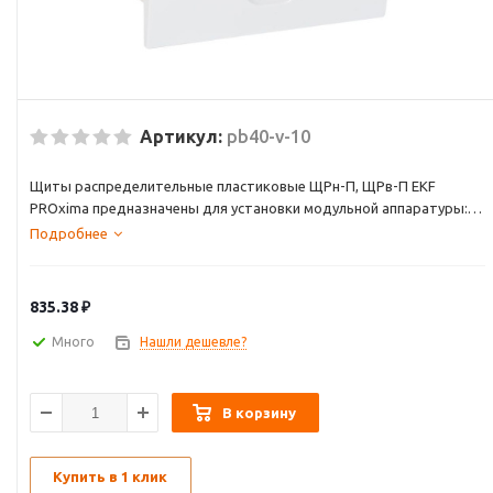
Артикул:
pb40-v-10
Щиты распределительные пластиковые ЩРн-П, ЩРв-П EKF
PROxima предназначены для установки модульной аппаратуры:
автоматических выключателей, УЗО, таймеров, устройств
Подробнее
управления и т.д. Используются для электромонтажа в жилых,
административных, торговых помещениях. Вертикальное
открывание дверцы позволяет устанавливать бокс независимо
835.38
₽
от положения соседних стен. Электрощиты изготовлены из
прочного ABS-пластика.
Много
Нашли дешевле?
В корзину
Купить в 1 клик