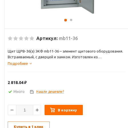
Артикул:
mb11-36
Щит ЩРВ-36(з) ЭКФ mb11-36 – элемент щитового оборудования.
Встраиваемый, с дверцей и замком. Изготовлен из
металлического сплава, серого цвета. Размеры: 520 х 340 х 120 мм.
Подробнее
Защищен от проникновения пыли и вертикальных капель (IP31).
Возможно подключение 36 модулей.
2 818.04
₽
Много
Нашли дешевле?
В корзину
Купить в 1 клик