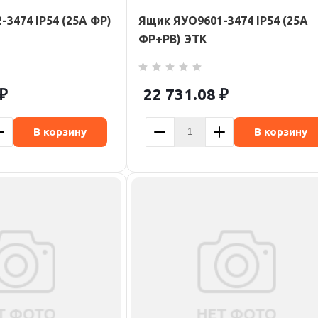
3474 IP54 (25А ФР)
Ящик ЯУО9601-3474 IP54 (25А
ФР+РВ) ЭТК
₽
22 731.08
₽
В корзину
В корзину