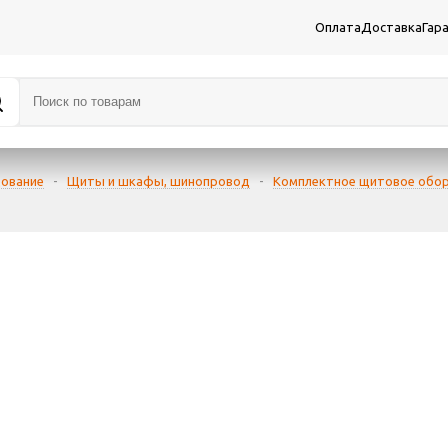
Оплата
Доставка
Гар
дование
-
Щиты и шкафы, шинопровод
-
Комплектное щитовое обо