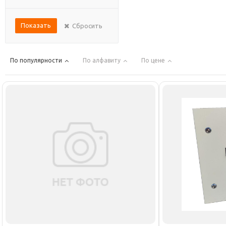
Показать
Сбросить
По популярности
По алфавиту
По цене