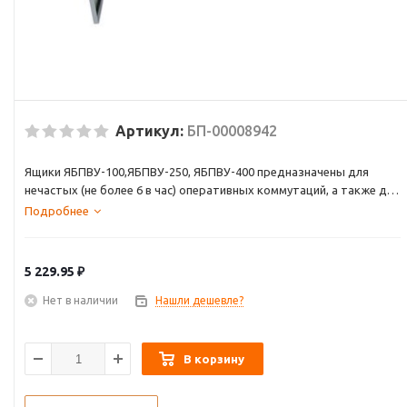
Артикул:
БП-00008942
Ящики ЯБПВУ-100,ЯБПВУ-250, ЯБПВУ-400 предназначены для
нечастых (не более 6 в час) оперативных коммутаций, а также для
защиты электрических сетей и приемников от недопустимых
Подробнее
длительных перегрузок и токов короткого замыкания.
Ящики применяются в электрических установках как переменного,
5 229.95
₽
так и постоянного тока.
Нет в наличии
Нашли дешевле?
В корзину