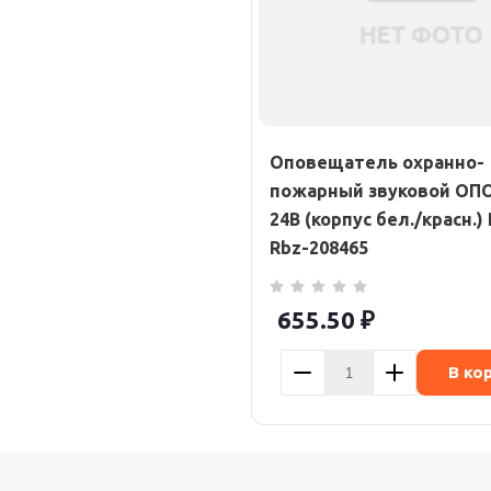
Оповещатель охранно-
пожарный звуковой ОПО
24В (корпус бел./красн.)
Rbz-208465
655.50
₽
В ко