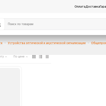
Оплата
Доставка
Гар
ти
-
Устройства оптической и акустической сигнализации
-
Общепром
иту
По цене