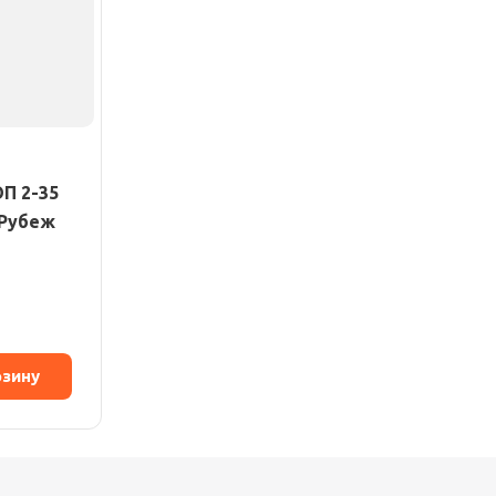
П 2-35
 Рубеж
рзину