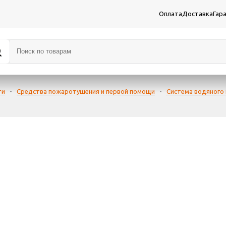
Оплата
Доставка
Гар
ти
-
Средства пожаротушения и первой помощи
-
Система водяного