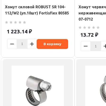
Хомут силовой ROBUST SR 104-
Хомут червяч
112/W2 (уп.10шт) Fortisflex 80585
нержавеющая 
07-0712
1 223.14
₽
13.72
₽
В корзину