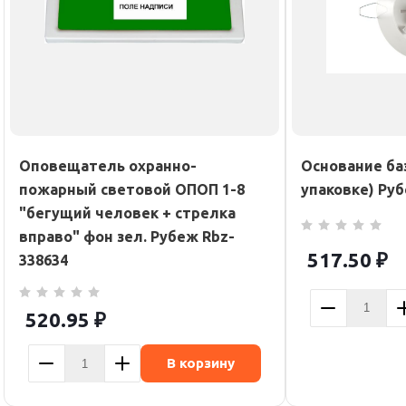
Оповещатель охранно-
Основание баз
пожарный световой ОПОП 1-8
упаковке) Руб
"бегущий человек + стрелка
вправо" фон зел. Рубеж Rbz-
517.50
₽
338634
520.95
₽
В корзину