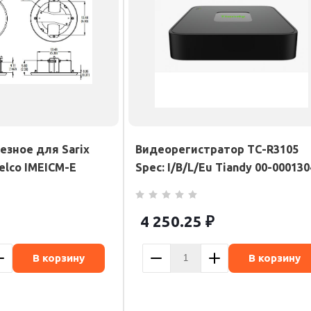
езное для Sarix
Видеорегистратор TC-R3105
elco IMEICM-E
Spec: I/B/L/Eu Tiandy 00-000130
4 250.25
₽
В корзину
В корзину