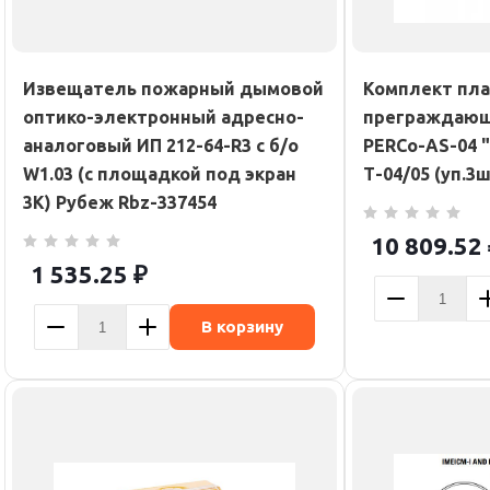
Извещатель пожарный дымовой
Комплект пла
оптико-электронный адресно-
преграждающ
аналоговый ИП 212-64-R3 с б/о
PERCo-AS-04 
W1.03 (с площадкой под экран
Т-04/05 (уп.3
3К) Рубеж Rbz-337454
10 809.52
1 535.25
₽
В корзину