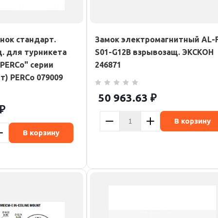
нок стандарт.
Замок электромагнитный AL-
. для турникета
S01-G12B взрывозащ. ЭКСКОН
"PERCo" серии
246871
шт) PERCo 079009
50 963.63
₽
₽
В корзину
В корзину