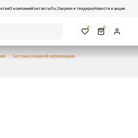
антия
О компании
Контакты
Гос.Закупки и тендеры
Новости и акции
0
ния
-
Системы охранной сигнализации
-