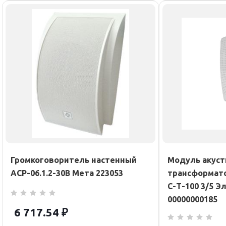
Громкоговоритель настенный
Модуль акуст
АСР-06.1.2-30В Мета 223053
трансформат
С-Т-100 3/5 Э
00000000185
6 717.54
₽