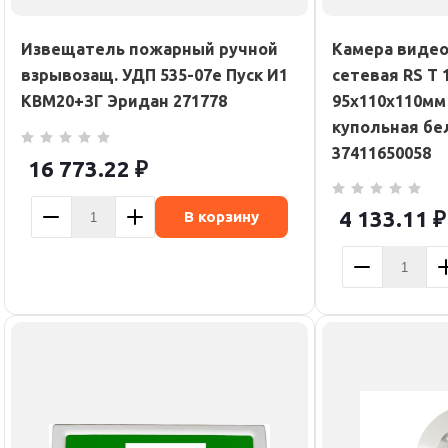
Извещатель пожарный ручной
Камера виде
взрывозащ. УДП 535-07е Пуск И1
сетевая RS T 
КВМ20+ЗГ Эридан 271778
95х110х110мм 
купольная бел
37411650058
16 773.22
₽
4 133.11
₽
В корзину