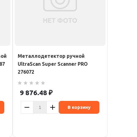
вой
Металлодетектор ручной
87
UltraScan Super Scanner PRO
276072
9 876.48
₽
В корзину