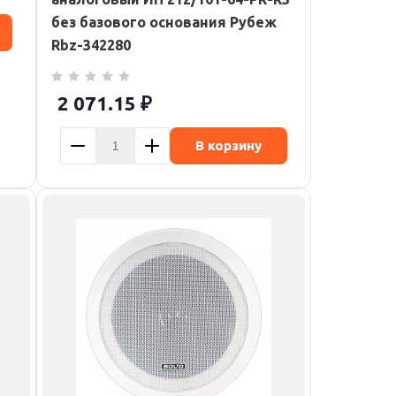
без базового основания Рубеж
Rbz-342280
2 071.15
₽
В корзину