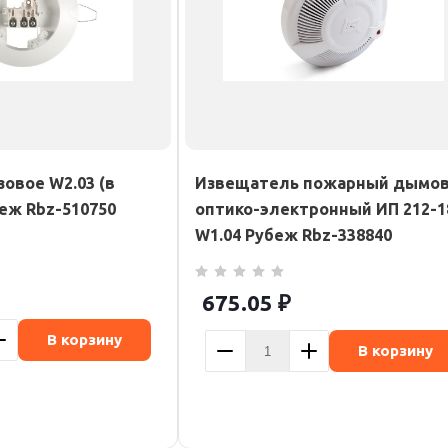
овое W2.03 (в
Извещатель пожарный дымо
еж Rbz-510750
оптико-электронный ИП 212-1
W1.04 Рубеж Rbz-338840
675.05
₽
В корзину
В корзину