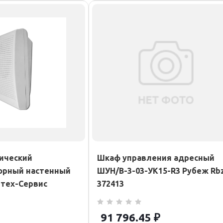
ический
Шкаф управления адресный
орный настенный
ШУН/В-3-03-УК15-R3 Рубеж Rb
лтех-Сервис
372413
91 796.45
₽