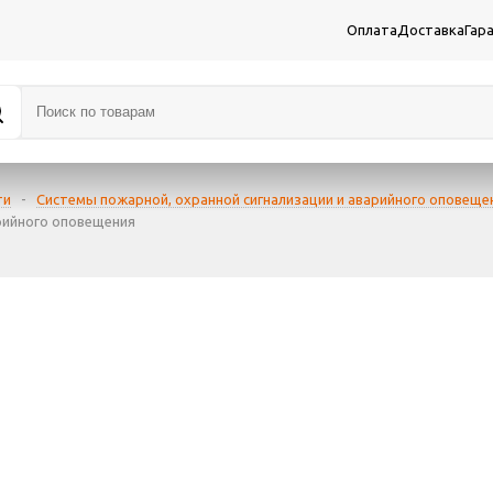
Оплата
Доставка
Гар
ти
-
Системы пожарной, охранной сигнализации и аварийного оповеще
рийного оповещения