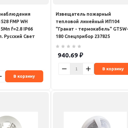
онаблюдения
Извещатель пожарный
1528 FMP WH
тепловой линейный ИП104
5Мп f=2.8 IP66
"Гранат - термокабель" GTSW
. Русский Свет
180 Спецприбор 237825
940.69
₽
В корзину
В корзину