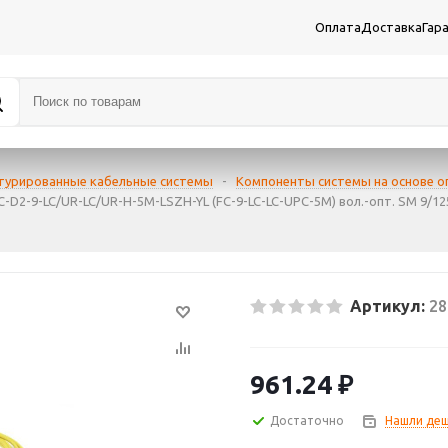
Оплата
Доставка
Гар
турированные кабельные системы
-
Компоненты системы на основе о
-D2-9-LC/UR-LC/UR-H-5M-LSZH-YL (FC-9-LC-LC-UPC-5M) вол.-опт. SM 9/125
Артикул:
28
961.24
₽
Достаточно
Нашли деш