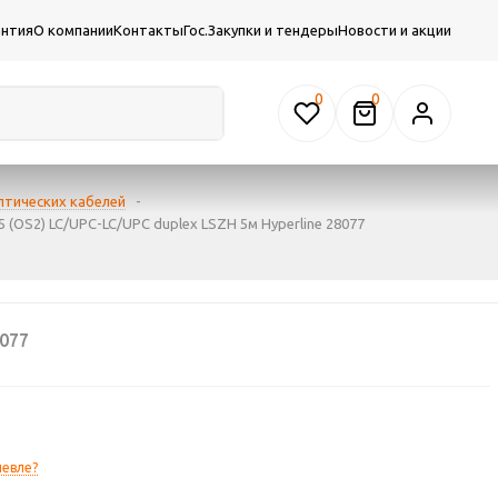
антия
О компании
Контакты
Гос.Закупки и тендеры
Новости и акции
0
птических кабелей
-
 (OS2) LC/UPC-LC/UPC duplex LSZH 5м Hyperline 28077
077
евле?