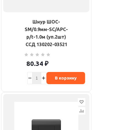
Шнур ШОС-
SM/0.9мм-SC/APC-
p/t-1.0м (уп.2шт)
ССД 130202-03521
80.34
₽
В корзину