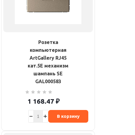
Розетка
компьютерная
ArtGallery RJ45
кат.5E механизм
шампань SE
GAL000583
1 168.47
₽
В корзину