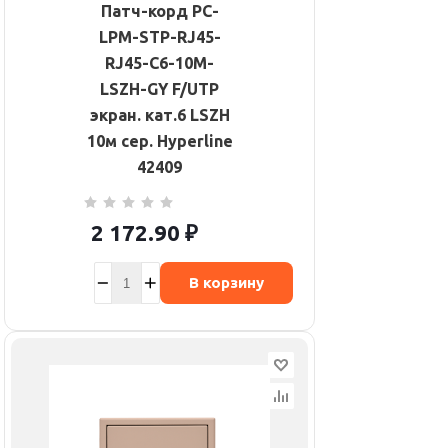
Патч-корд PC-
LPM-STP-RJ45-
RJ45-C6-10M-
LSZH-GY F/UTP
экран. кат.6 LSZH
10м сер. Hyperline
42409
2 172.90
₽
В корзину