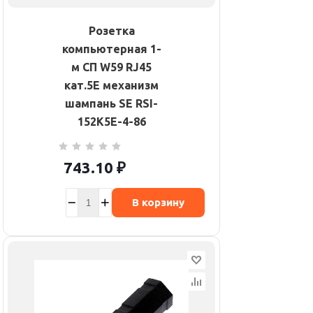
Розетка
компьютерная 1-
м СП W59 RJ45
кат.5E механизм
шампань SE RSI-
152K5E-4-86
743.10
₽
В корзину