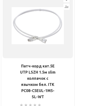
Патч-корд кат.5E
UTP LSZH 1.5м slim
колпачок с
язычком бел. ITK
PC08-C5EUL-1M5-
SL-WT