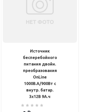
Источник
бесперебойного
питания двойн.
преобразования
OnLine
1000В.А/900Вт с
внутр. батар.
3х12В 9А.ч