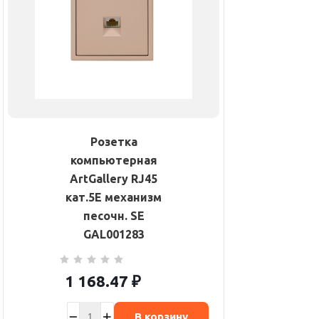
Розетка
компьютерная
ArtGallery RJ45
кат.5E механизм
песочн. SE
GAL001283
1 168.47
₽
В корзину