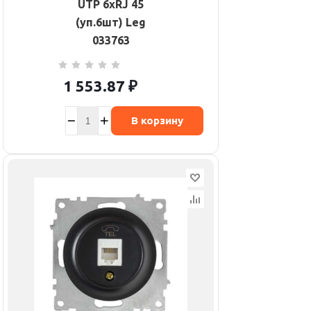
UTP 6хRJ 45
(уп.6шт) Leg
033763
1 553.87
₽
В корзину