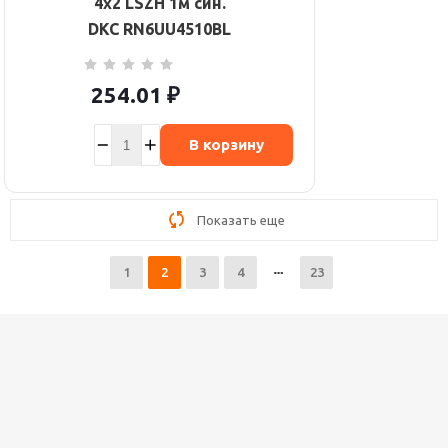
4х2 LSZH 1м син.
DKC RN6UU4510BL
254.01
₽
В корзину
Показать еще
1
2
3
4
23