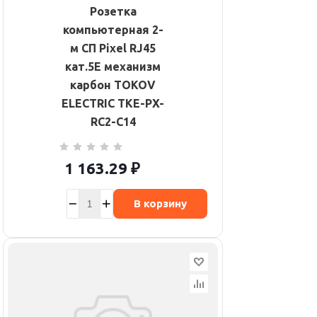
Розетка
компьютерная 2-
м СП Pixel RJ45
кат.5E механизм
карбон TOKOV
ELECTRIC TKE-PX-
RC2-C14
1 163.29
₽
В корзину