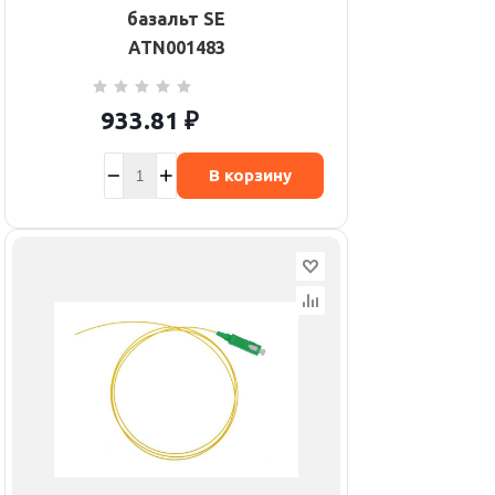
базальт SE
ATN001483
933.81
₽
В корзину